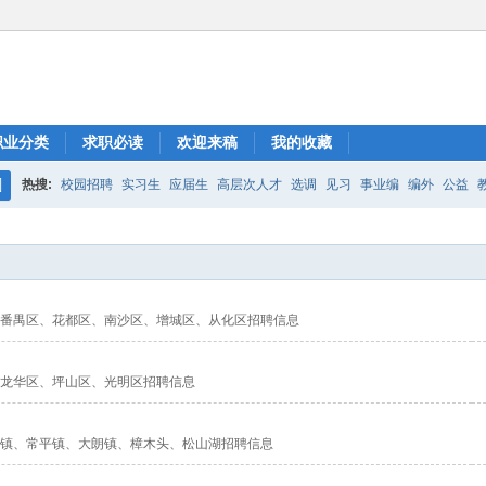
职业分类
求职必读
欢迎来稿
我的收藏
热搜:
校园招聘
实习生
应届生
高层次人才
选调
见习
事业编
编外
公益
搜
索
番禺区、花都区、南沙区、增城区、从化区招聘信息
龙华区、坪山区、光明区招聘信息
镇、常平镇、大朗镇、樟木头、松山湖招聘信息