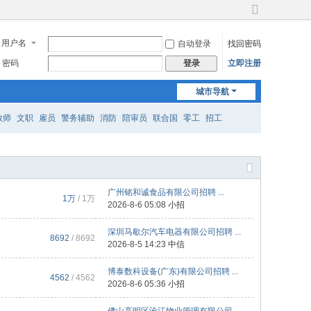
切
换
用户名
自动登录
找回密码
到
宽
密码
立即注册
登录
版
城市导航
教师
文职
雇员
警务辅助
消防
陪审员
联合国
零工
招工
广州铭和诚食品有限公司招聘 ...
1万
/
1万
2026-8-6 05:08
小招
深圳马歇尔汽车电器有限公司招聘 ...
8692
/ 8692
2026-8-5 14:23
中信
博泰数科设备(广东)有限公司招聘 ...
4562
/ 4562
2026-8-6 05:36
小招