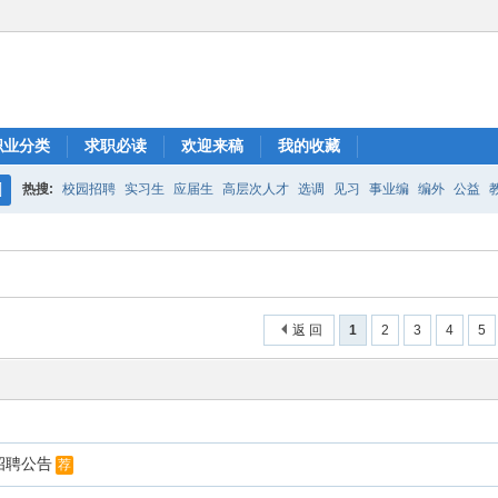
职业分类
求职必读
欢迎来稿
我的收藏
热搜:
校园招聘
实习生
应届生
高层次人才
选调
见习
事业编
编外
公益
搜
索
返 回
1
2
3
4
5
招聘公告
荐