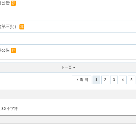
聘公告
荐
（第三批）
荐
聘公告
荐
下一页 »
返 回
1
2
3
4
5
入
80
个字符