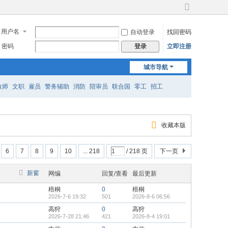
切
换
用户名
自动登录
找回密码
到
宽
密码
立即注册
登录
版
城市导航
教师
文职
雇员
警务辅助
消防
陪审员
联合国
零工
招工
收藏本版
6
7
8
9
10
... 218
/ 218 页
下一页
新窗
网编
回复/查看
最后更新
梧桐
0
梧桐
2026-7-6 19:32
501
2026-8-6 06:56
高狩
0
高狩
2026-7-28 21:46
421
2026-8-4 19:01