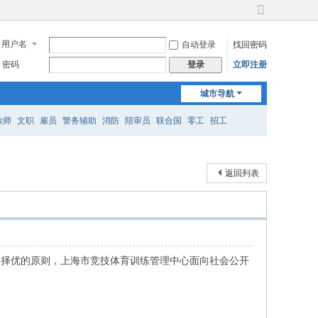
切
换
用户名
自动登录
找回密码
到
宽
密码
立即注册
登录
版
城市导航
教师
文职
雇员
警务辅助
消防
陪审员
联合国
零工
招工
返回列表
、择优的原则，上海市竞技体育训练管理中心面向社会公开