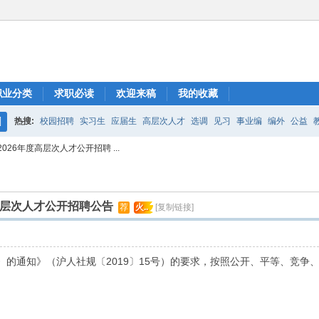
职业分类
求职必读
欢迎来稿
我的收藏
热搜:
校园招聘
实习生
应届生
高层次人才
选调
见习
事业编
编外
公益
搜
26年度高层次人才公开招聘 ...
索
高层次人才公开招聘公告
荐
火..
[复制链接]
通知》（沪人社规〔2019〕15号）的要求，按照公开、平等、竞争