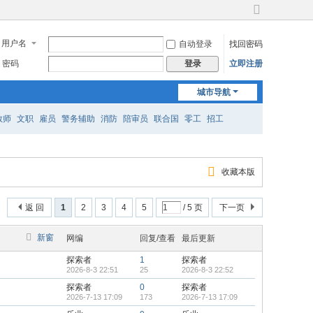
切
换
用户名
自动登录
找回密码
到
宽
密码
立即注册
登录
版
城市导航
教师
文职
雇员
警务辅助
消防
陪审员
联合国
零工
招工
收藏本版
返 回
1
2
3
4
5
/ 5 页
下一页
新窗
网编
回复/查看
最后更新
探索者
1
探索者
2026-8-3 22:51
25
2026-8-3 22:52
探索者
0
探索者
2026-7-13 17:09
173
2026-7-13 17:09