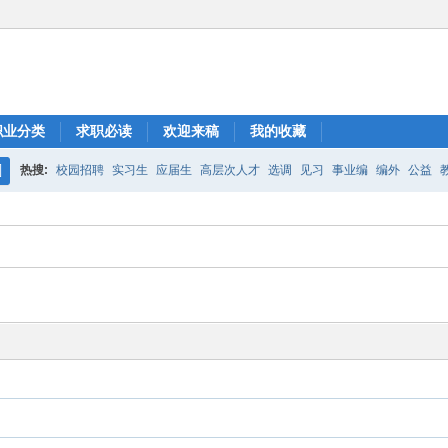
职业分类
求职必读
欢迎来稿
我的收藏
热搜:
校园招聘
实习生
应届生
高层次人才
选调
见习
事业编
编外
公益
搜
索