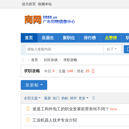
设为首页
收藏本站
首页
应届生
新职位
排行榜
点赞榜
帖子
»
首页
›
社区杂谈
›
求职攻略
商
求职攻略
今日:
0
|
主题:
140
|
排名:
25
网
发新帖
全部主题
最新
热门
热帖
精华
更多
派遣工和外包工的职业发展前景有何不同？
New
工业机器人技术专业介绍